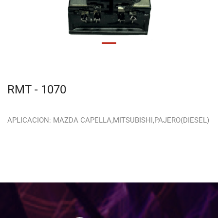
RMT - 1070
APLICACION: MAZDA CAPELLA,MITSUBISHI,PAJERO(DIESEL)