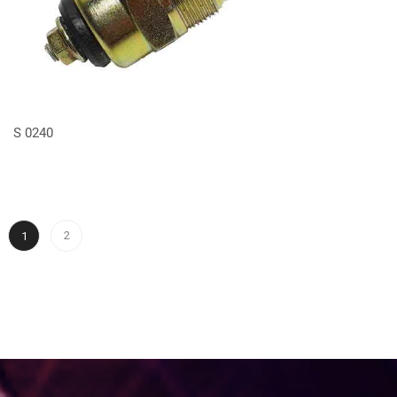
VER MÁS
S 0240
2
1