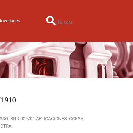
Novedades
71910
SSO: RND 009701 APLICACIONES: CORSA,
ECTRA.