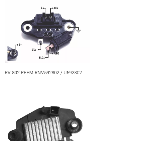
VER MÁS
RV 802 REEM RNV592802 / U592802