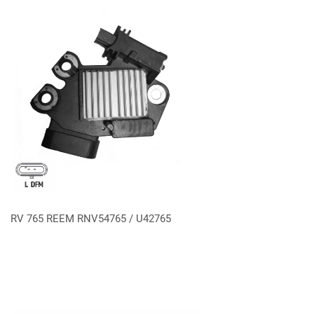
VER MÁS
RV 765 REEM RNV54765 / U42765