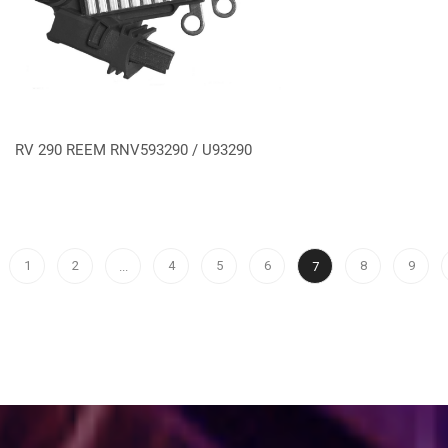
VER MÁS
RV 290 REEM RNV593290 / U93290
1
2
4
5
6
8
9
...
7