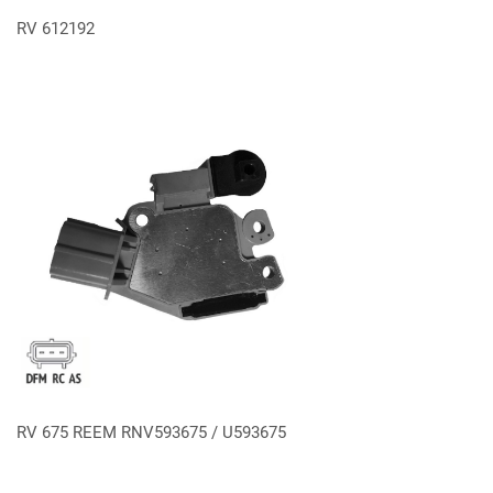
VER MÁS
RV 612192
VER MÁS
RV 675 REEM RNV593675 / U593675