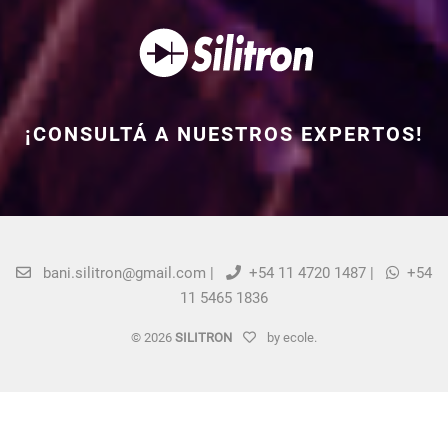
¡CONSULTÁ A NUESTROS EXPERTOS!
bani.silitron@gmail.com |
+54 11 4720 1487 |
+54
11 5465 1836
©
2026
SILITRON
by
ecole.